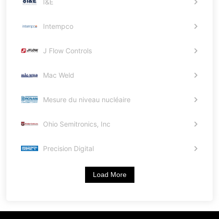
I&E
Intempco
J Flow Controls
Mac Weld
Mesure du niveau nucléaire
Ohio Semitronics, Inc
Precision Digital
Load More