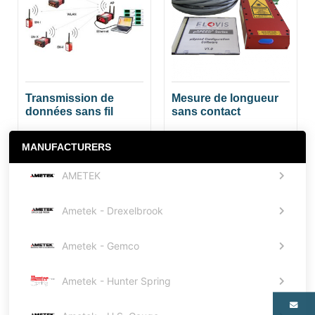
Transmission de
Mesure de longueur
données sans fil
sans contact
MANUFACTURERS
AMETEK
Ametek - Drexelbrook
Ametek - Gemco
Ametek - Hunter Spring