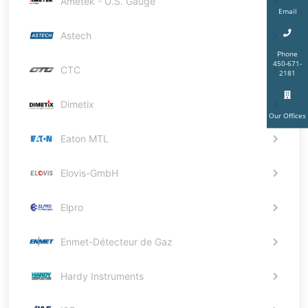
Ametek - U.S. Gauge
Email
Astech
Phone
450-671-
CTC
2181
Dimetix
Our Offices
Eaton MTL
Elovis-GmbH
Elpro
Enmet-Détecteur de Gaz
Hardy Instruments