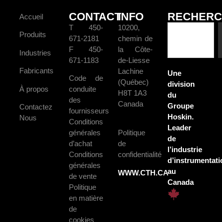
CONTACT
INFO
RECHERC
Accueil
T 450-
10200,
Produits
671-2181
chemin de
F 450-
la Côte-
Industries
671-1183
de-Liesse
Fabricants
Lachine
Une
Code de
(Québec)
division
À propos
conduite
H8T 1A3
du
des
Canada
Groupe
Contactez
fournisseurs
Hoskin.
Nous
Conditions
Leader
générales
Politique
de
d’achat
de
l’industrie
Conditions
confidentialité
d’instrumentati
générales
au
WWW.CTH.CA
de vente
Canada
Politique
en matière
de
cookies