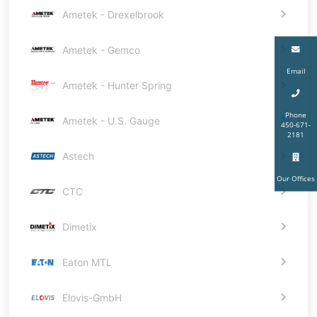
Ametek - Drexelbrook
Ametek - Gemco
Email
Ametek - Hunter Spring
Phone
Ametek - U.S. Gauge
450-671-
2181
Astech
Our Offices
CTC
Dimetix
Eaton MTL
Elovis-GmbH