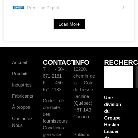
Precision Digital
Load More
CONTACT
INFO
RECHERC
Accueil
T 450-
10200,
Produits
671-2181
chemin de
F 450-
la Côte-
Industries
671-1183
de-Liesse
Fabricants
Lachine
Une
Code de
(Québec)
division
À propos
conduite
H8T 1A3
du
des
Canada
Groupe
Contactez
fournisseurs
Hoskin.
Nous
Conditions
Leader
générales
Politique