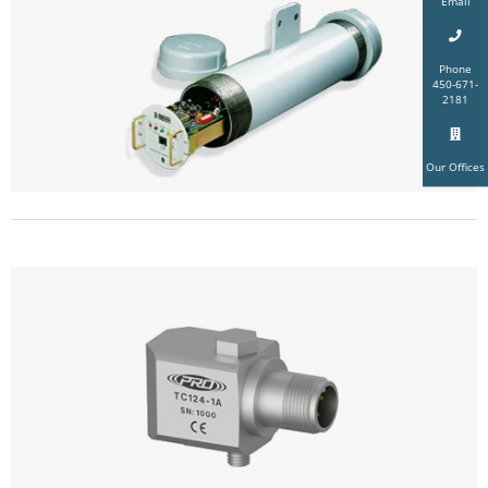
Email
Phone
450-671-
2181
Our Offices