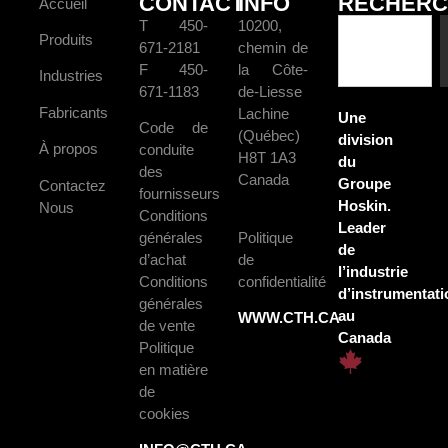
CONTACT
INFO
RECHERC
Accueil
T 450-
10200,
Produits
671-2181
chemin de
F 450-
la Côte-
Industries
671-1183
de-Liesse
Fabricants
Lachine
Une
Code de
(Québec)
division
À propos
conduite
H8T 1A3
du
des
Canada
Groupe
Contactez
fournisseurs
Hoskin.
Nous
Conditions
Leader
générales
Politique
de
d’achat
de
l’industrie
Conditions
confidentialité
d’instrumentati
générales
au
WWW.CTH.CA
de vente
Canada
Politique
en matière
de
cookies