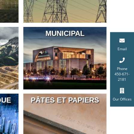
MUNICIPAL
Email
Phone
450-671-
2181
QUE
PÂTES ET PAPIERS
Our Offices