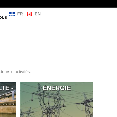
FR
EN
OUS
teurs d’activités.
TE -
ÉNERGIE