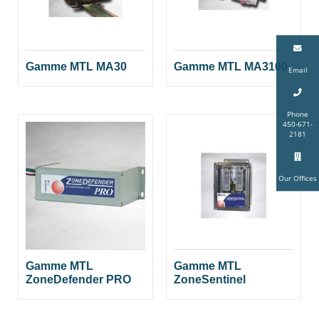
Gamme MTL MA30
Gamme MTL MA3100
Email
Phone
450-671-
2181
Our Offices
Gamme MTL
Gamme MTL
ZoneDefender PRO
ZoneSentinel