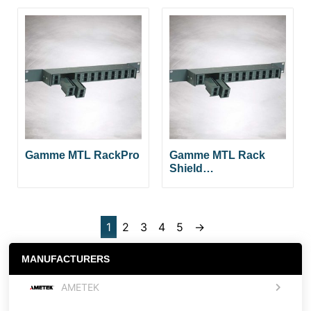
Gamme MTL RackPro
Gamme MTL Rack
Shield…
1
2
3
4
5
→
MANUFACTURERS
AMETEK