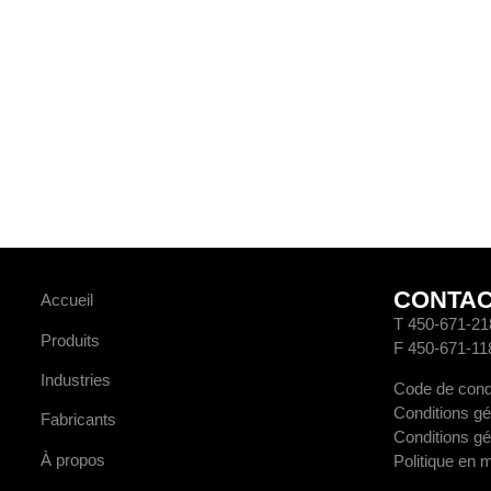
CONTA
Accueil
T 450-671-21
Produits
F 450-671-11
Industries
Code de cond
Conditions gé
Fabricants
Conditions gé
À propos
Politique en 