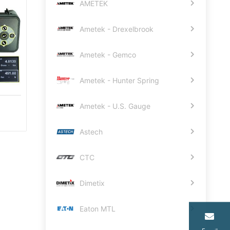
AMETEK
Ametek - Drexelbrook
Ametek - Gemco
Ametek - Hunter Spring
Ametek - U.S. Gauge
Astech
CTC
Dimetix
Eaton MTL