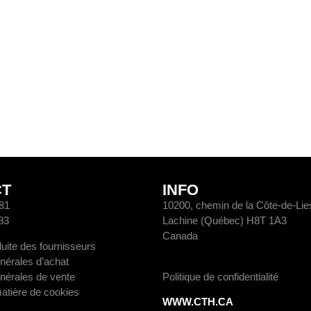
CT
INFO
81
10200, chemin de la Côte-de-Li
83
Lachine (Québec) H8T 1A3
Canada
uite des fournisseurs
nérales d’achat
nérales de vente
Politique de confidentialité
matière de cookies
WWW.CTH.CA