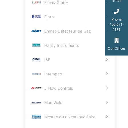
Email
Elovis-GmbH
Elpro
Phone
450-671-
2181
Enmet-Détecteur de Gaz
Hardy Instruments
Our Offices
I&E
Intempco
J Flow Controls
Mac Weld
Mesure du niveau nucléaire