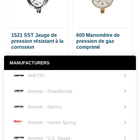
1521 SST Jauge de
600 Manomètre de
pression résistant à la
pression de gaz
corrosion
comprimé
MANUFACTURERS
AMETEK
Ametek - Drexelbrook
Ametek - Gemco
Ametek - Hunter Spring
Ametek - U.S. Gauge