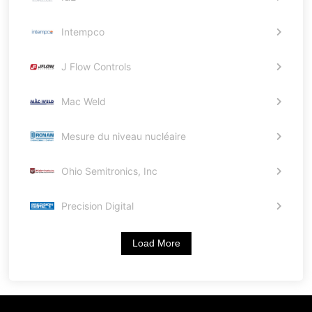
Intempco
J Flow Controls
Mac Weld
Mesure du niveau nucléaire
Ohio Semitronics, Inc
Precision Digital
Load More