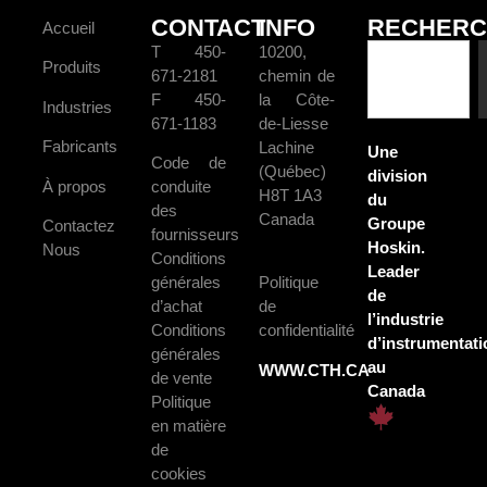
CONTACT
INFO
RECHERC
Accueil
T 450-
10200,
Produits
671-2181
chemin de
F 450-
la Côte-
Industries
671-1183
de-Liesse
Fabricants
Lachine
Une
Code de
(Québec)
division
À propos
conduite
H8T 1A3
du
des
Canada
Groupe
Contactez
fournisseurs
Hoskin.
Nous
Conditions
Leader
générales
Politique
de
d’achat
de
l’industrie
Conditions
confidentialité
d’instrumentati
générales
au
WWW.CTH.CA
de vente
Canada
Politique
en matière
de
cookies