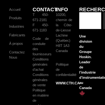
CONTACT
INFO
RECHERC
Accueil
T 450-
10200,
Produits
671-2181
chemin de
F 450-
la Côte-
Industries
671-1183
de-Liesse
Fabricants
Lachine
Une
Code de
(Québec)
division
À propos
conduite
H8T 1A3
du
des
Canada
Groupe
Contactez
fournisseurs
Hoskin.
Nous
Conditions
Leader
générales
Politique
de
d’achat
de
l’industrie
Conditions
confidentialité
d’instrumentati
générales
au
WWW.CTH.CA
de vente
Canada
Politique
en matière
de