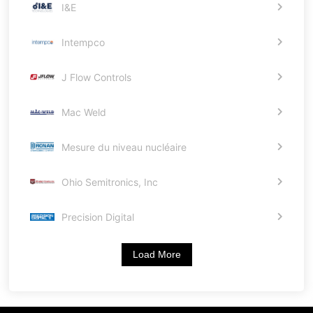
I&E
Intempco
J Flow Controls
Mac Weld
Mesure du niveau nucléaire
Ohio Semitronics, Inc
Precision Digital
Load More