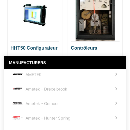
HHT50 Configurateur
Contrôleurs
MANUFACTURERS
AMETEK
Ametek - Drexelbrook
Ametek - Gemco
Ametek - Hunter Spring