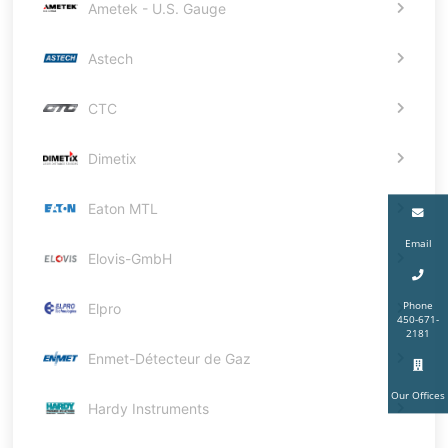
Ametek - U.S. Gauge
Astech
CTC
Dimetix
Eaton MTL
Email
Elovis-GmbH
Phone
Elpro
450-671-
2181
Enmet-Détecteur de Gaz
Our Offices
Hardy Instruments