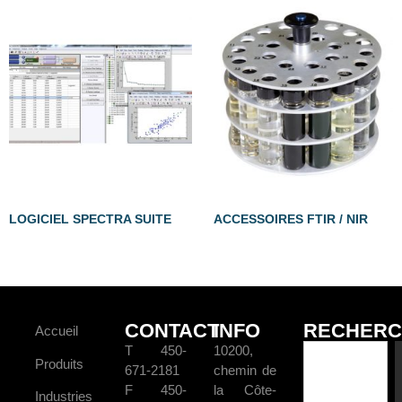
LOGICIEL SPECTRA SUITE
ACCESSOIRES FTIR / NIR
CONTACT
INFO
RECHERC
Accueil
T 450-
10200,
Produits
671-2181
chemin de
F 450-
la Côte-
Industries