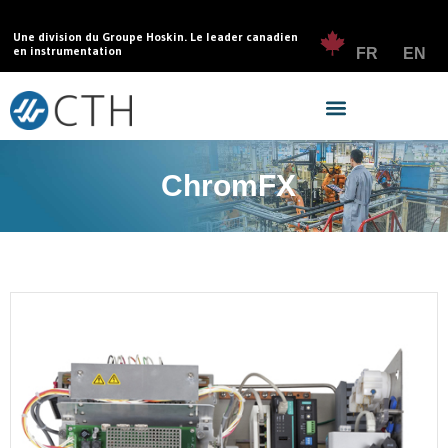
Une division du Groupe Hoskin. Le leader canadien
en instrumentation
FR
EN
ChromFX