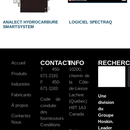
ANALECT HYDROCARBURE
LOGICIEL SPECTRAQ
SMARTSYSTEM
CONTACT
INFO
RECHERC
Accueil
T 450-
10200,
Produits
671-2181
chemin de
F 450-
la Côte-
Industries
671-1183
de-Liesse
Fabricants
Lachine
Une
Code de
(Québec)
division
À propos
conduite
H8T 1A3
du
des
Canada
Groupe
Contactez
fournisseurs
Hoskin.
Nous
Conditions
Leader