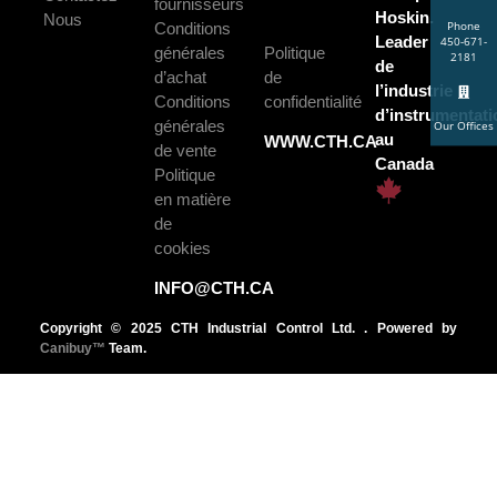
fournisseurs
Hoskin.
Nous
Conditions
Phone
Leader
450-671-
générales
Politique
2181
de
d’achat
de
l’industrie
Conditions
confidentialité
d’instrumentati
générales
Our Offices
au
WWW.CTH.CA
de vente
Canada
Politique
en matière
de
cookies
INFO@CTH.CA
Copyright © 2025 CTH Industrial Control Ltd. . Powered by
Canibuy™
Team.