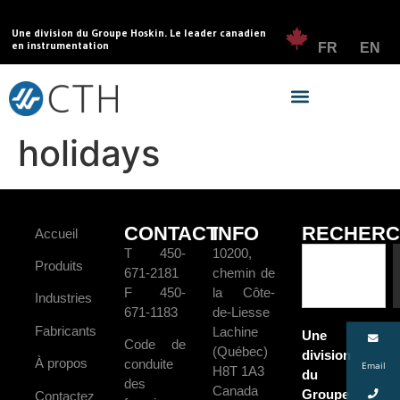
Une division du Groupe Hoskin. Le leader canadien
en instrumentation
FR
EN
holidays
CONTACT
INFO
RECHERC
Accueil
T 450-
10200,
Produits
671-2181
chemin de
F 450-
la Côte-
Industries
671-1183
de-Liesse
Fabricants
Lachine
Une
Code de
(Québec)
division
À propos
conduite
Email
H8T 1A3
du
des
Canada
Groupe
Contactez