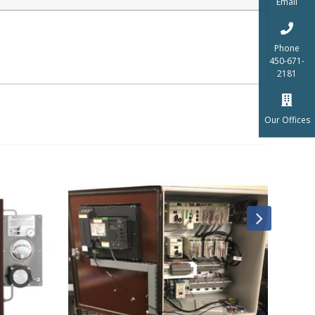
Email
Phone
450-671-
2181
Our Offices