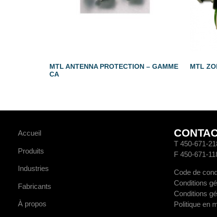
MTL ANTENNA PROTECTION – GAMME
MTL ZO
CA
CONTA
Accueil
T 450-671-21
Produits
F 450-671-11
Industries
Code de cond
Conditions gé
Fabricants
Conditions gé
À propos
Politique en 