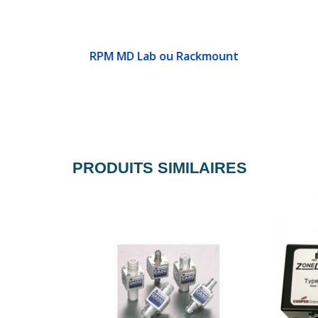
Pôles d’extension de collecte de données I&E
RPM MD Lab ou Rackmount
PRODUITS SIMILAIRES