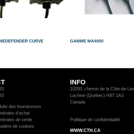
NEDEFENDER CURVE
GAMME MA4000
CT
INFO
81
10200, chemin de la Côte-de-Li
83
Lachine (Québec) H8T 1A3
Canada
uite des fournisseurs
nérales d’achat
nérales de vente
Politique de confidentialité
matière de cookies
WWW.CTH.CA