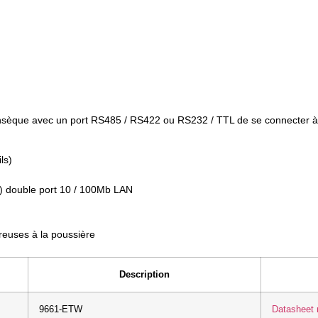
insèque avec un port RS485 / RS422 ou RS232 / TTL de se connecter à
ls)
 n) double port 10 / 100Mb LAN
euses à la poussière
Description
9661-ETW
Datasheet