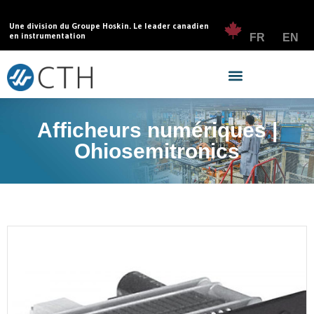
Une division du Groupe Hoskin. Le leader canadien
en instrumentation
FR
EN
Afficheurs numériques |
Ohiosemitronics