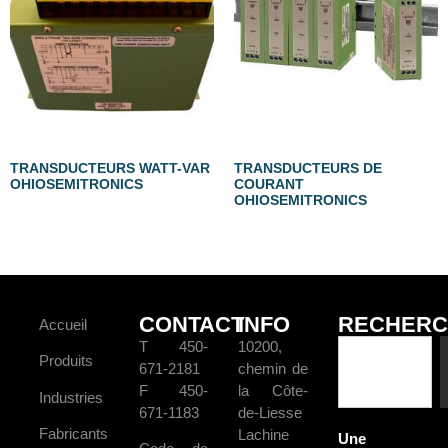
TRANSDUCTEURS WATT-VAR
TRANSDUCTEURS DE
OHIOSEMITRONICS
COURANT
OHIOSEMITRONICS
CONTACT
INFO
RECHERC
Accueil
T 450-
10200,
Produits
671-2181
chemin de
F 450-
la Côte-
Industries
671-1183
de-Liesse
Fabricants
Lachine
Une