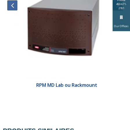
450-671-
2181
Our Offices
&E
RPM MD Lab ou Rackmount