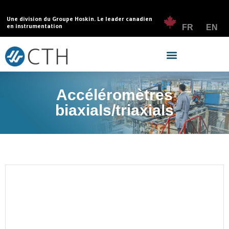
Une division du Groupe Hoskin. Le leader canadien
en instrumentation
FR
EN
Accéléromètres
biaxials/triaxials