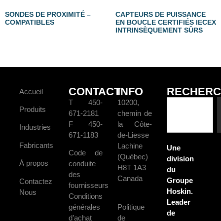
SONDES DE PROXIMITÉ –
CAPTEURS DE PUISSANCE
COMPATIBLES
EN BOUCLE CERTIFIÉS IECEX
INTRINSÈQUEMENT SÛRS
CONTACT
INFO
RECHERC
Accueil
T 450-
10200,
Produits
671-2181
chemin de
F 450-
la Côte-
Industries
671-1183
de-Liesse
Fabricants
Lachine
Une
Code de
(Québec)
division
À propos
conduite
H8T 1A3
du
des
Canada
Groupe
Contactez
fournisseurs
Hoskin.
Nous
Conditions
Leader
générales
Politique
de
d’achat
de