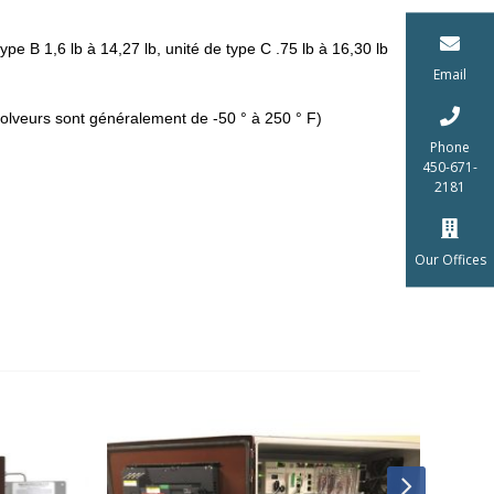
ype B 1,6 lb à 14,27 lb, unité de type C .75 lb à 16,30 lb
Email
solveurs sont généralement de -50 ° à 250 ° F)
Phone
450-671-
2181
Our Offices