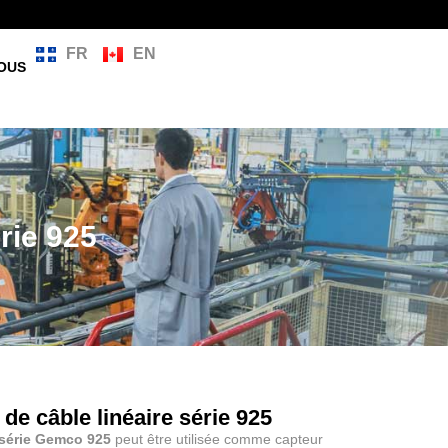
FR
EN
OUS
rie 925
de câble linéaire série 925
 série Gemco 925
peut être utilisée comme capteur