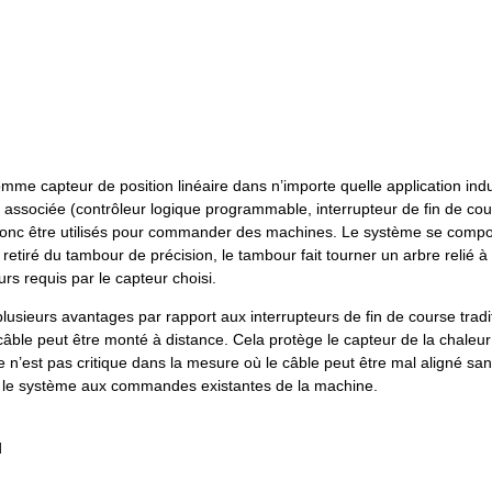
mme capteur de position linéaire dans n’importe quelle application indus
que associée (contrôleur logique programmable, interrupteur de fin de c
t donc être utilisés pour commander des machines. Le système se comp
retiré du tambour de précision, le tambour fait tourner un arbre relié à
rs requis par le capteur choisi.
sieurs avantages par rapport aux interrupteurs de fin de course tradi
âble peut être monté à distance. Cela protège le capteur de la chaleur 
’est pas critique dans la mesure où le câble peut être mal aligné san
nt le système aux commandes existantes de la machine.
d