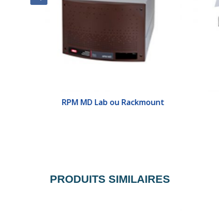
Pôles d’extension de collecte de données I&E
RPM MD Lab ou Rackmount
PRODUITS SIMILAIRES