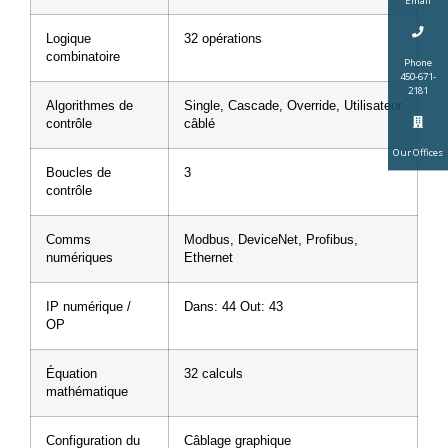
Email
Logique
32 opérations
combinatoire
Phone
450-671-
2181
Algorithmes de
Single, Cascade, Override, Utilisateur
contrôle
câblé
Our Offices
Boucles de
3
contrôle
Comms
Modbus, DeviceNet, Profibus,
numériques
Ethernet
IP numérique /
Dans: 44 Out: 43
OP
Équation
32 calculs
mathématique
Configuration du
Câblage graphique