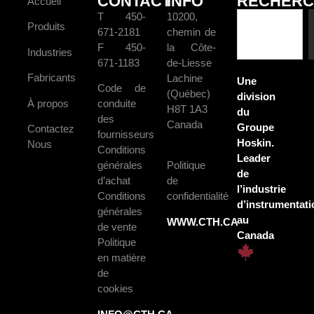
CONTACT
INFO
RECHERC
Accueil
T 450-
10200,
Produits
671-2181
chemin de
F 450-
la Côte-
Industries
671-1183
de-Liesse
Fabricants
Lachine
Une
Code de
(Québec)
division
À propos
conduite
H8T 1A3
du
des
Canada
Groupe
Contactez
fournisseurs
Hoskin.
Nous
Conditions
Leader
générales
Politique
de
d’achat
de
l’industrie
Conditions
confidentialité
d’instrumentati
générales
au
WWW.CTH.CA
de vente
Canada
Politique
en matière
de
cookies