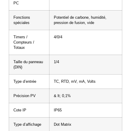
PC
Fonctions
Potentiel de carbone, humidité,
spéciales
pression de fusion, vide
Timers /
4/0/4
Compteurs /
Totaux
Taille du panneau
1/4
(DIN)
Type d’entrée
TC, RTD, mV, mA, Volts
Précision PV
& lt; 0,1%
Cote IP
IP65
Type d’affichage
Dot Matrix