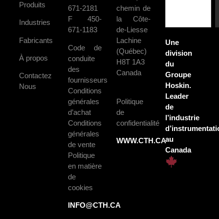
Produits
671-2181
chemin de
F 450-
la Côte-
Industries
671-1183
de-Liesse
Fabricants
Lachine
Une
Code de
(Québec)
division
À propos
conduite
H8T 1A3
du
des
Canada
Groupe
Contactez
fournisseurs
Hoskin.
Nous
Conditions
Leader
générales
Politique
de
d’achat
de
l’industrie
Conditions
confidentialité
d’instrumentati
générales
au
WWW.CTH.CA
de vente
Canada
Politique
en matière
de
cookies
INFO@CTH.CA