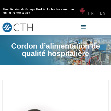
Une division du Groupe Hoskin. Le leader canadien
en instrumentation
FR
EN
Cordon d’alimentation de
qualité hospitalière