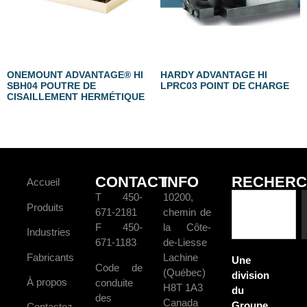
ONEMOUNT ADVANTAGE® HI
HARDY ADVANTAGE HI
SBH04 POUTRE DE
LPRC03 POINT DE CHARGE
CISAILLEMENT HERMÉTIQUE
CONTACT
INFO
RECHERC
Accueil
T 450-
10200,
Produits
671-2181
chemin de
F 450-
la Côte-
Industries
671-1183
de-Liesse
Fabricants
Lachine
Une
Code de
(Québec)
division
À propos
conduite
H8T 1A3
du
des
Canada
Groupe
Contactez