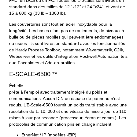
PAC, un DCS ou un PC. Toutes les E-Scales sont livrées en
standard dans des tailles de 12 “x12” et 24 “x24”, et vont de
15 à 600 kg (33 lb – 1300 lb).
Les couvertures sont tout en acier inoxydable pour la
longévité. Les bases n’ont pas de roulements, de niveaux à
bulle ou de pièces mobiles qui peuvent être endommagées
ou usées. Ils sont livrés en standard avec les fonctionnalités
de Hardy Process Toolbox, notamment Waversaver®, C2®,
Webserver et les outils d’intégration Rockwell Automation tels
que Faceplates et Add-on-profiles.
E-SCALE-6500 **
Échelle
prête à l’emploi avec traitement intégré du poids et
communications. Aucun DIN ou espace de panneau n’est
requis. L’E-Scale-6500 fournit un poids traité stable avec une
résolution de 1: 10: 000 et une vitesse de mise à jour de 110
mises à jour par seconde (processeur, écran et comm.). Les
protocoles de communication pris en charge incluent:
EtherNet / IP (modèles -EIP)