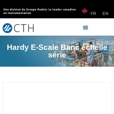
Une division du Groupe Hoskin. Le leader canadien
en instrumentation
FR
EN
Hardy E-Scale Banc échelle
série