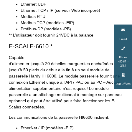
Ethernet UDP
Ethernet TCP / IP (serveur Web incorporé)
Modbus RTU
Modbus TCP (modèles -EIP)
Profibus-DP (modèles -PB)
** L’utilisateur doit fournir 24VDC à la balance
Email
E-SCALE-6610 *
Capable
Phone
450-671-
d’alimenter jusqu’à 20 échelles marguerites enchaînées
2181
jusqu’à 50 pieds du début à la fin à un seul module de
passerelle Hardy HI 6600. Le module passerelle fournit une
connexion Ethernet unique à l’API / PAC ou au PC – Aucune
Our Offices
alimentation supplémentaire n’est requise! Le module
passerelle a un affichage multicanal à montage sur panneau
optionnel qui peut être utilisé pour faire fonctionner les E-
Scales connectées.
Les communications de la passerelle HI6600 incluent:
EtherNet / IP (modèles -EIP)