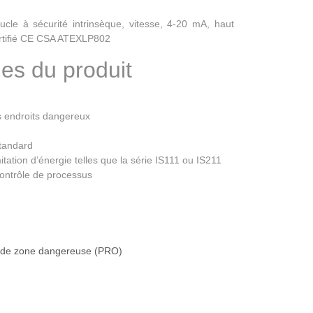
cle à sécurité intrinsèque, vitesse, 4-20 mA, haut
ertifié CE CSA ATEXLP802
ues du produit
s endroits dangereux
tandard
itation d’énergie telles que la série IS111 ou IS211
contrôle de processus
.
s de zone dangereuse (PRO)