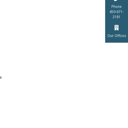
Phone
450-671-
2181
Our Offices
e