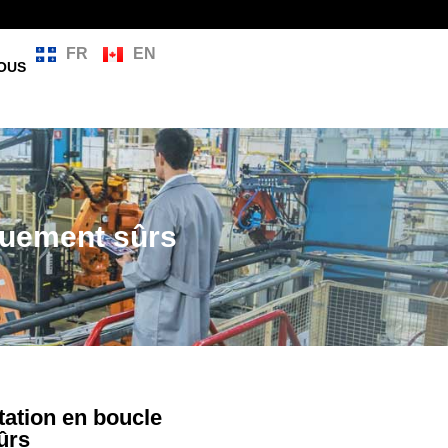
FR
EN
OUS
quement sûrs
tation en boucle
ûrs