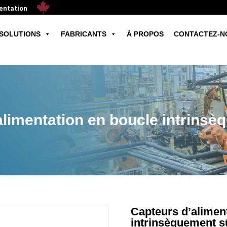
mentation
SOLUTIONS
FABRICANTS
À PROPOS
CONTACTEZ-N
alimentation en boucle intrinsè
Capteurs d’alimen
intrinsèquement s