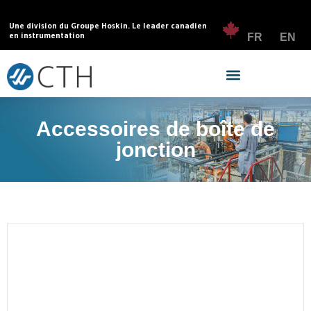
Une division du Groupe Hoskin. Le leader canadien
en instrumentation
FR
EN
Accessoires de boîte de
jonction