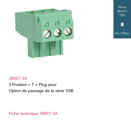
Phone
450-671-
2181
Our Offices
JB907-3A
3 Position « T » Plug pour
Option de passage de la série SSB
Fiche technique JB907-3A