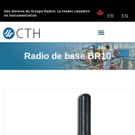
Une division du Groupe Hoskin. Le leader canadien
en instrumentation
FR
EN
Radio de base BR10