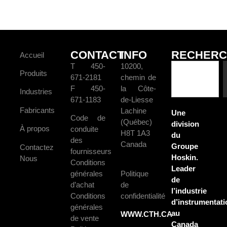
CONTACT
INFO
RECHERC
Accueil
T 450-
10200,
Produits
671-2181
chemin de
F 450-
la Côte-
Industries
671-1183
de-Liesse
Fabricants
Lachine
Une
Code de
(Québec)
division
À propos
conduite
H8T 1A3
du
des
Canada
Groupe
Contactez
fournisseurs
Hoskin.
Nous
Conditions
Leader
générales
Politique
de
d’achat
de
l’industrie
Conditions
confidentialité
d’instrumentati
générales
au
WWW.CTH.CA
de vente
Canada