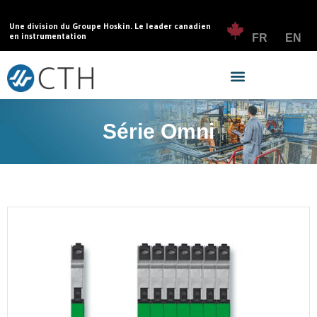
Une division du Groupe Hoskin. Le leader canadien
en instrumentation
FR
EN
Série Omni