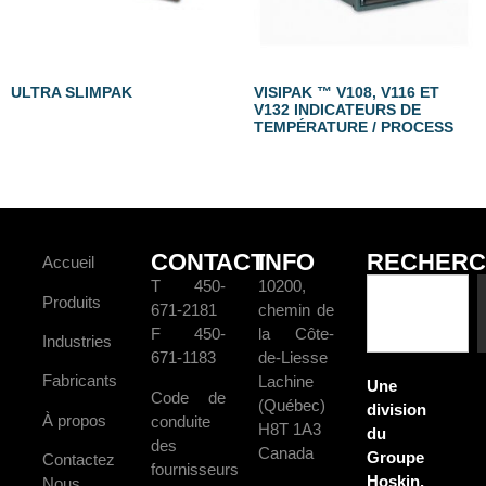
ULTRA SLIMPAK
VISIPAK ™ V108, V116 ET
V132 INDICATEURS DE
TEMPÉRATURE / PROCESS
CONTACT
INFO
RECHERC
Accueil
T 450-
10200,
Produits
671-2181
chemin de
F 450-
la Côte-
Industries
671-1183
de-Liesse
Fabricants
Lachine
Une
Code de
(Québec)
division
À propos
conduite
H8T 1A3
du
des
Canada
Groupe
Contactez
fournisseurs
Hoskin.
Nous