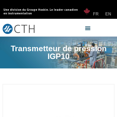
Une division du Groupe Hoskin. Le leader canadien
en instrumentation
FR
EN
Transmetteur de pression
IGP10