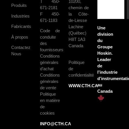
T 450-
10200,
Produits
671-2181
chemin de
F 450-
la Côte-
Industries
671-1183
de-Liesse
Fabricants
Lachine
Une
Code de
(Québec)
division
À propos
conduite
H8T 1A3
du
des
Canada
Groupe
Contactez
fournisseurs
Hoskin.
Nous
Conditions
Leader
générales
Politique
de
d’achat
de
l’industrie
Conditions
confidentialité
d’instrumentati
générales
au
WWW.CTH.CA
de vente
Canada
Politique
en matière
de
cookies
INFO@CTH.CA