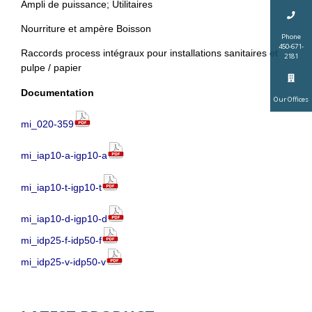
Ampli de puissance; Utilitaires
Nourriture et ampère Boisson
Phone
450-671-
Raccords process intégraux pour installations sanitaires et
2181
pulpe / papier
Documentation
Our Offices
mi_020-359
mi_iap10-a-igp10-a
mi_iap10-t-igp10-t
mi_iap10-d-igp10-d
mi_idp25-f-idp50-f
mi_idp25-v-idp50-v