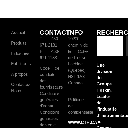
CONTACT
INFO
RECHERC
Accueil
T 450-
10200,
Produits
671-2181
chemin de
F 450-
la Côte-
Industries
671-1183
de-Liesse
Fabricants
Lachine
Une
Code de
(Québec)
division
À propos
conduite
H8T 1A3
du
des
Canada
Groupe
Contactez
fournisseurs
Hoskin.
Nous
Conditions
Leader
générales
Politique
de
d’achat
de
l’industrie
Conditions
confidentialité
d’instrumentati
générales
au
WWW.CTH.CA
de vente
Canada