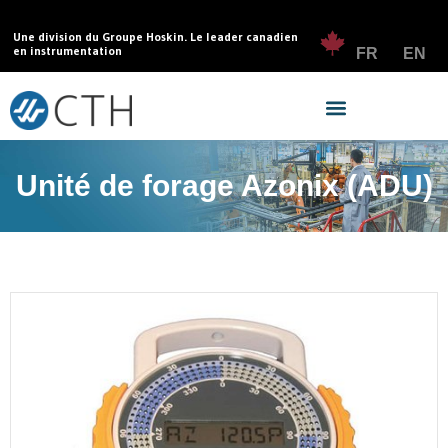
Une division du Groupe Hoskin. Le leader canadien
en instrumentation
FR
EN
Unité de forage Azonix (ADU)