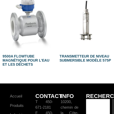
9500A FLOWTUBE
TRANSMETTEUR DE NIVEAU
MAGNÉTIQUE POUR L’EAU
SUBMERSIBLE MODÈLE 575P
ET LES DÉCHETS
CONTACT
INFO
RECHERC
Accueil
T 450-
10200,
Produits
671-2181
chemin de
F 450-
la Côte-