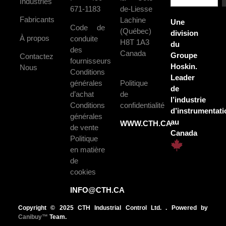
Industries
671-1183
de-Liesse
Fabricants
Lachine
Une
Code de
(Québec)
division
À propos
conduite
H8T 1A3
du
des
Canada
Groupe
Contactez
fournisseurs
Hoskin.
Nous
Conditions
Leader
générales
Politique
de
d’achat
de
l’industrie
Conditions
confidentialité
d’instrumentati
générales
au
WWW.CTH.CA
de vente
Canada
Politique
en matière
de
cookies
INFO@CTH.CA
Copyright © 2025 CTH Industrial Control Ltd. . Powered by
Canibuy™
Team.