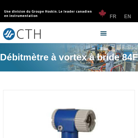
Une division du Groupe Hoskin. Le leader canadien
en instrumentation
FR
EN
Débitmètre à vortex à bride 84F