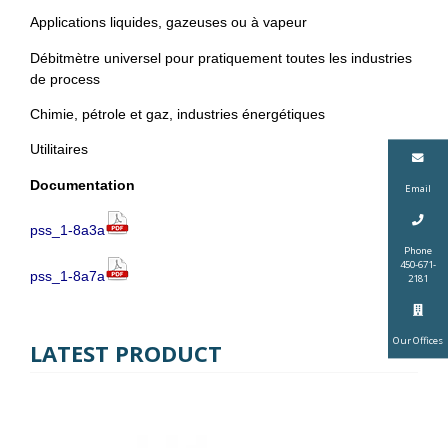
Applications liquides, gazeuses ou à vapeur
Débitmètre universel pour pratiquement toutes les industries
de process
Chimie, pétrole et gaz, industries énergétiques
Utilitaires
Documentation
Email
pss_1-8a3a
Phone
450-671-
pss_1-8a7a
2181
Our Offices
LATEST PRODUCT