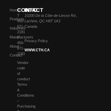
CONTACT
INFO
Home
T
10200 De la Côte-de-Liesse Rd ,
Products
450-
Lachine, QC H8T 1A3
671-
Canada
Industries
2181
Manufacturers
F
Privacy Policy
450-
About
671-
WWW.CTH.CA
1183
Contact
Vendor
code
of
conduct
Terms
&
Conditions
–
Purchasing