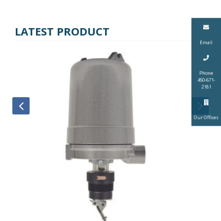
LATEST PRODUCT
Email
Phone
450-671-
2181
Our Offices