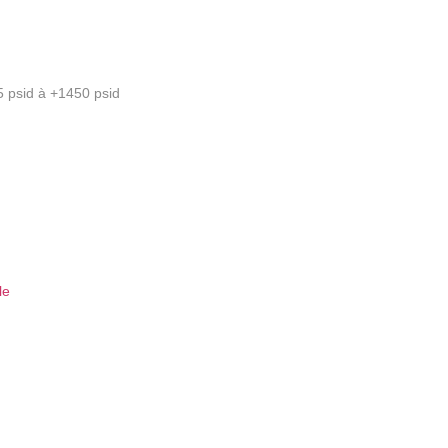
5 psid à +1450 psid
le