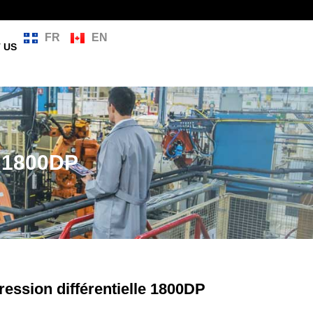
FR
EN
 US
e 1800DP
ession différentielle 1800DP