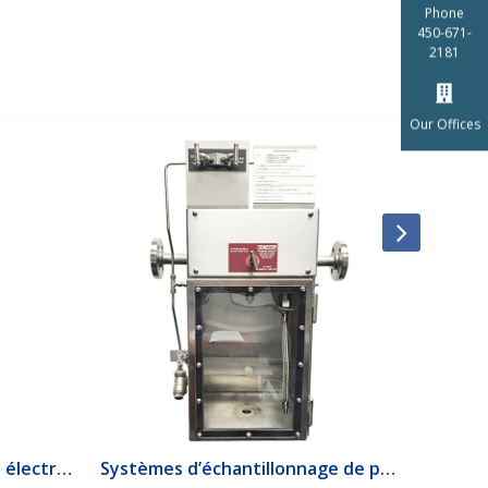
Phone
450-671-
2181
Our Offices
1520 Interrupteur de débit électrique
Systèmes d’échantillonnage de produits lourds