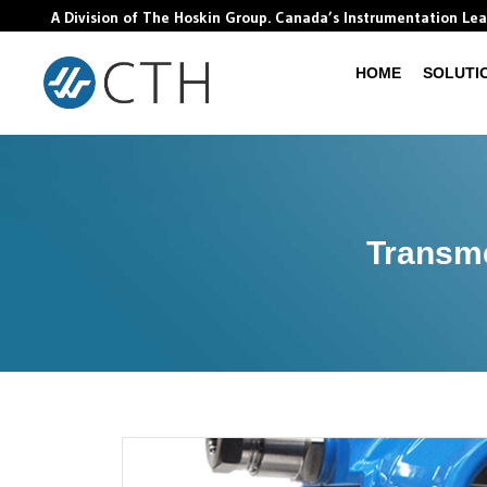
A Division of The Hoskin Group. Canada’s Instrumentation Le
HOME
SOLUTI
Transme