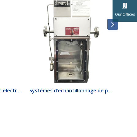
Our Offices
1520 Interrupteur de débit électrique
Systèmes d’échantillonnage de produits lourds