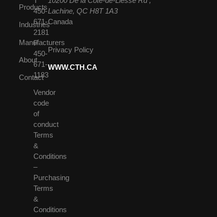
T
10200 De la Côte-de-Liesse Rd ,
Products
450-
Lachine, QC H8T 1A3
671-
Canada
Industries
2181
Manufacturers
F
Privacy Policy
450-
About
671-
WWW.CTH.CA
1183
Contact
Vendor
code
of
conduct
Terms
&
Conditions
–
Purchasing
Terms
&
Conditions