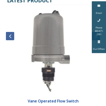
LATEST PRODUCT
Email
Phone
450-671-
2181
Our Offices
Vane Operated Flow Switch