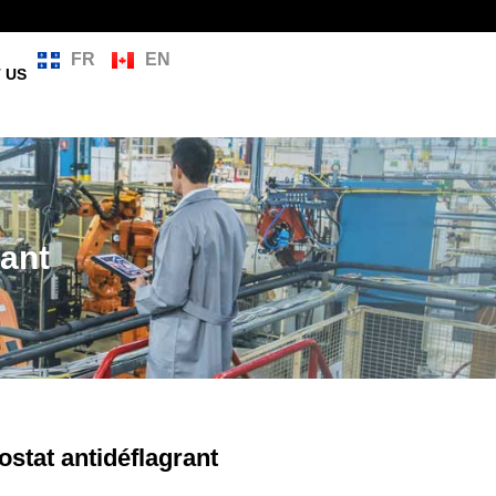
FR
EN
 US
rant
ostat antidéflagrant