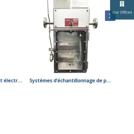
Our Offices
1520 Interrupteur de débit électrique
Systèmes d’échantillonnage de produits lourds