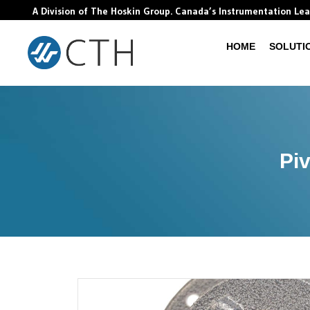
A Division of The Hoskin Group. Canada’s Instrumentation Le
HOME
SOLUTI
Piv