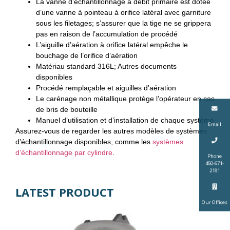
La vanne d’échantillonnage à débit primaire est dotée
d’une vanne à pointeau à orifice latéral avec garniture
sous les filetages; s’assurer que la tige ne se grippera
pas en raison de l’accumulation de procédé
L’aiguille d’aération à orifice latéral empêche le
bouchage de l’orifice d’aération
Matériau standard 316L; Autres documents
disponibles
Procédé remplaçable et aiguilles d’aération
Le carénage non métallique protège l’opérateur en cas
de bris de bouteille
Manuel d’utilisation et d’installation de chaque système
Email
Assurez-vous de regarder les autres modèles de systèmes
d’échantillonnage disponibles, comme les
systèmes
(s’ouvre
d’échantillonnage par cylindre
.
Phone
dans
450-671-
2181
un
nouvel
LATEST PRODUCT
onglet)
Our Offices