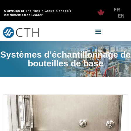
FR
A Division of The Hoskin Group. Canada’s
Instrumentation Leader
EN
Systèmes d’échantillonnage de
bouteilles de base